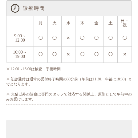
診療時間
日・
月
火
水
木
金
土
祝
9:00～
◯
◯
✕
◯
◯
◯
◯
12:00
16:00～
◯
◯
✕
◯
◯
◯
✕
19:00
※ 12:00～16:00は検査・手術時間
※ 初診受付は通常の受付終了時間の30分前（午前は11:30、午後は18:30）ま
でとなります。
※ 犬猫以外の診察は専門スタッフで対応する関係上、原則として午前中の
みお受けします。